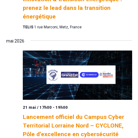
prenez le lead dans la transition
énergétique
TELIS
1 rue Marconi, Metz, France
mai 2026
21 mai / 17h00
-
19h00
Lancement officiel du Campus Cyber
Territorial Lorraine Nord – CYCLONE,
Pôle d’excellence en cybersécurité