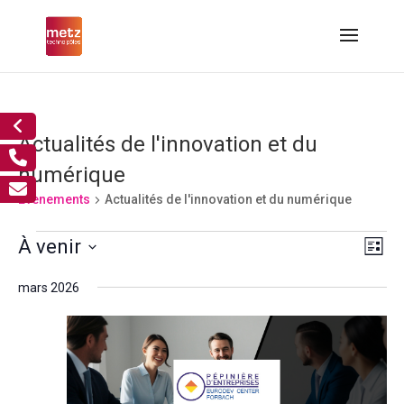
Actualités de l'innovation et du
numérique
Évènements
Actualités de l'innovation et du numérique
Évènements
Nav
Nav
À venir
Liste
de
par
Sélectionnez
vue
cons
mars 2026
Év
une
date.