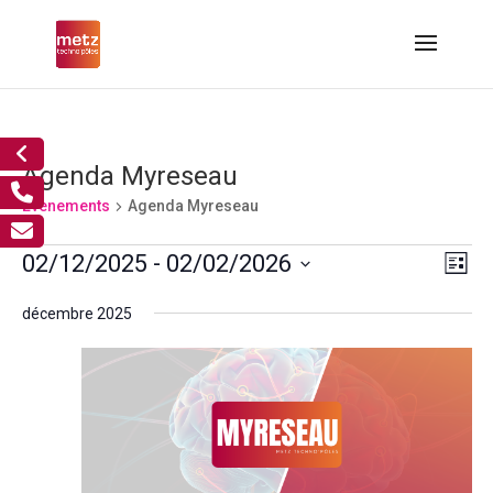
Agenda Myreseau
Évènements
Agenda Myreseau
Évènements
Nav
Nav
02/12/2025
 - 
02/02/2026
Liste
de
par
Sélectionnez
vue
cons
décembre 2025
Év
une
date.