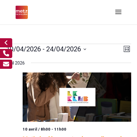
Évènements
Nav
Nav
10/04/2026
 - 
24/04/2026
Liste
de
par
Sélectionnez
vue
cons
avril 2026
Év
une
date.
10 avril / 8h00
-
11h00