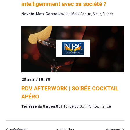
intelligemment avec sa société ?
Novotel Metz Centre
Novotel Metz Centre, Metz, France
23 avril / 18h30
RDV AFTERWORK | SOIRÉE COCKTAIL
APÉRO
Terrasse du Garden Golf
10 rue du Golf, Pulnoy, France
Évènements
Évènements
précédents
Aujourd’hui
suivants