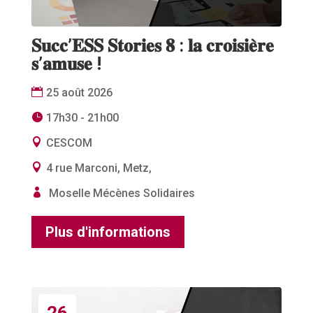
𝐒𝐮𝐜𝐜’𝐄𝐒𝐒 𝐒𝐭𝐨𝐫𝐢𝐞𝐬 𝟖 : 𝐥𝐚 𝐜𝐫𝐨𝐢𝐬𝐢𝐞̀𝐫𝐞
𝐬’𝐚𝐦𝐮𝐬𝐞 !
25 août 2026
17h30 - 21h00
CESCOM
4 rue Marconi, Metz,
Moselle Mécènes Solidaires
Plus d'informations