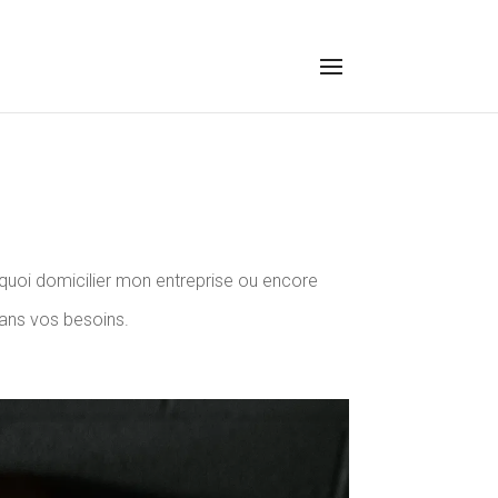
urquoi domicilier mon entreprise ou encore
ans vos besoins.