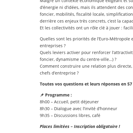
Malgré un contexte économique exigeant et sou
d’énergie ni d’idées, mais ils attendent des cond
foncier, mobilités, fiscalité locale, simplificat
derrière ces enjeux très concrets, c’est la ca
Et les collectivités ont un rôle clé à jouer : fac
Quelles sont les priorités de l’Euro-Métropole 
entreprises ?
Quels leviers activer pour renforcer l’attractiv
foncier, dynamisme du centre-ville…) ?
Comment construire une relation plus directe, p
chefs d’entreprise ?
Toutes vos questions et leurs réponses en 57
📌 Programme :
8h00 – Accueil, petit déjeuner
8h30 – Dialogue avec l’invité d’honneur
9h35 – Discussions libres, café
Places limitées – Inscription obligatoire !