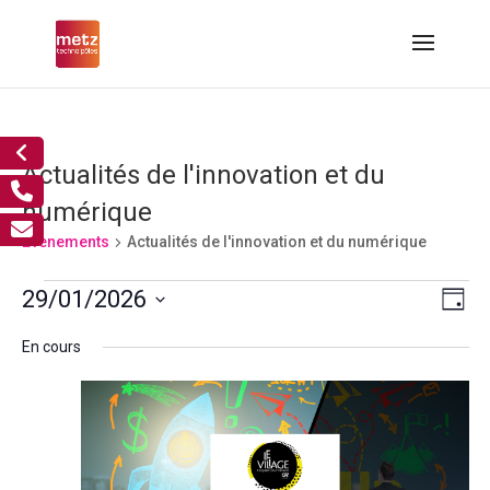
Actualités de l'innovation et du
numérique
Évènements
Actualités de l'innovation et du numérique
Évènements
Nav
Nav
29/01/2026
Jour
de
for
par
Sélectionnez
vue
29
cons
En cours
Év
une
janvier,
2026
date.