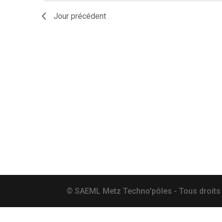
date.
Jour précédent
© SAEML Metz Techno'pôles - Tous droits