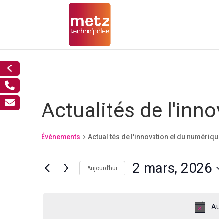
Actualités de l'inn
Évènements
Actualités de l'innovation et du numériqu
Évènements
2 mars, 2026
Aujourd’hui
for
Sélectionnez
2
mars,
une
Au
2026