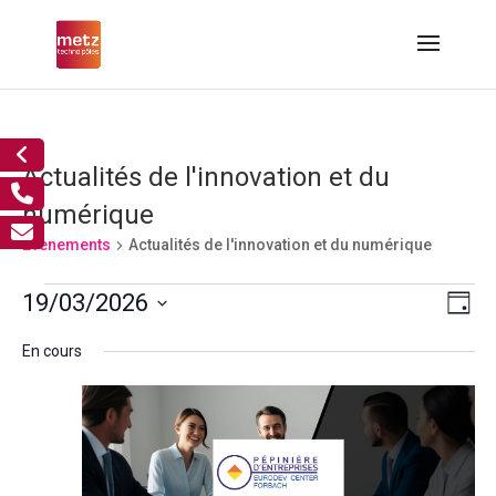
Actualités de l'innovation et du
numérique
Évènements
Actualités de l'innovation et du numérique
Évènements
Nav
Nav
19/03/2026
Jour
de
for
par
Sélectionnez
vue
19
cons
En cours
Év
une
mars,
2026
date.