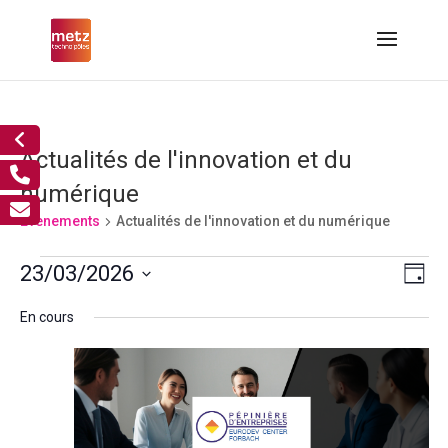
Actualités de l'innovation et du
numérique
Évènements
Actualités de l'innovation et du numérique
Évènements
Nav
Nav
23/03/2026
Jour
de
for
par
Sélectionnez
vue
23
cons
En cours
Év
une
mars,
2026
date.