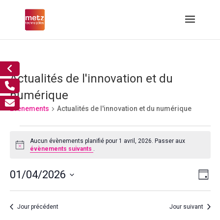
Actualités de l'innovation et du
numérique
Évènements
Actualités de l'innovation et du numérique
Évènements
for
Aucun évènements planifié pour 1 avril, 2026. Passer aux
Notice
évènements suivants
.
1
avril,
Nav
Nav
01/04/2026
Jour
2026
de
par
Sélectionnez
vue
cons
Év
une
Jour précédent
Jour suivant