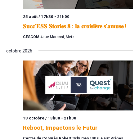
25 août / 17h30
-
21h00
𝐒𝐮𝐜𝐜’𝐄𝐒𝐒 𝐒𝐭𝐨𝐫𝐢𝐞𝐬 𝟖 : 𝐥𝐚 𝐜𝐫𝐨𝐢𝐬𝐢𝐞̀𝐫𝐞 𝐬’𝐚𝐦𝐮𝐬𝐞 !
CESCOM
4 rue Marconi, Metz
octobre 2026
13 octobre / 13h00
-
21h00
Reboot, Impactons le Futur
Centre de Congrès Robert Schuman
100 rue aux Arènes,