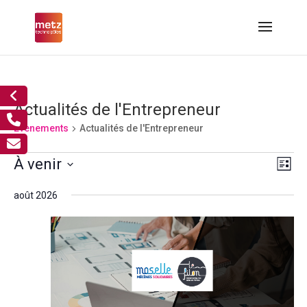
Actualités de l'Entrepreneur
Évènements
Actualités de l'Entrepreneur
Évènements
Nav
Nav
À venir
Liste
de
par
Sélectionnez
vue
cons
août 2026
Év
une
date.