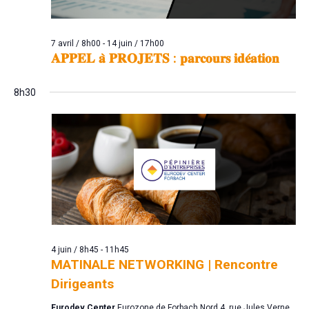
7 avril / 8h00
-
14 juin / 17h00
𝐀𝐏𝐏𝐄𝐋 𝐚̀ 𝐏𝐑𝐎𝐉𝐄𝐓𝐒 : 𝐩𝐚𝐫𝐜𝐨𝐮𝐫𝐬 𝐢𝐝𝐞́𝐚𝐭𝐢𝐨𝐧
8h30
4 juin / 8h45
-
11h45
MATINALE NETWORKING | Rencontre
Dirigeants
Eurodev Center
Eurozone de Forbach Nord 4, rue Jules Verne,