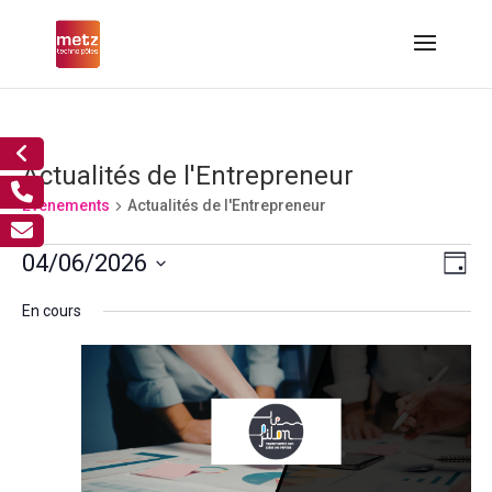
Actualités de l'Entrepreneur
Évènements
Actualités de l'Entrepreneur
Évènements
Nav
Nav
04/06/2026
Jour
de
for
par
Sélectionnez
vue
4
cons
En cours
Év
une
juin,
2026
date.