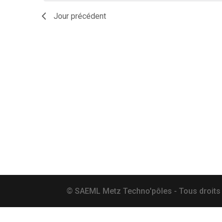
date.
Jour précédent
© SAEML Metz Techno'pôles - Tous droits