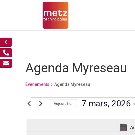
Agenda Myreseau
Évènements
Agenda Myreseau
Évènements
7 mars, 2026
Aujourd’hui
for
Sélectionnez
7
mars,
une
Au
2026