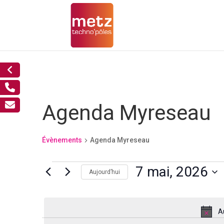
Agenda Myreseau
Évènements
Agenda Myreseau
Évènements
7 mai, 2026
Aujourd’hui
for
Sélectionnez
7
mai,
une
A
2026