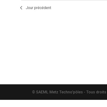
date.
Jour précédent
© SAEML Metz Techno'pôles - Tous droits