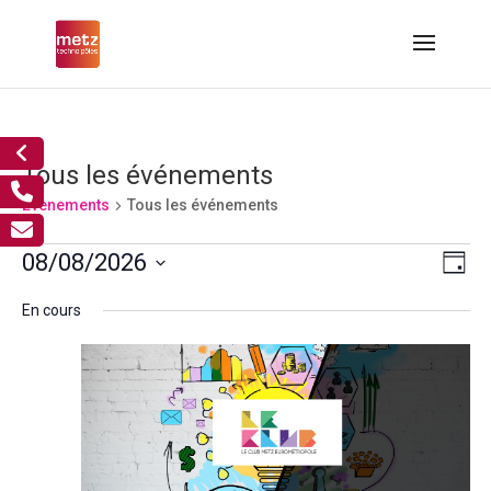
Tous les événements
Évènements
Tous les événements
Évènements
Nav
Nav
08/08/2026
Jour
de
for
par
Sélectionnez
vue
8
cons
En cours
Év
une
août,
2026
date.