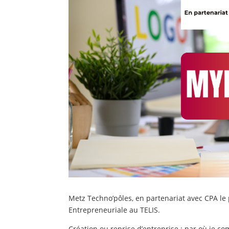
Metz Techno’pôles, en partenariat avec CPA le 
Entrepreneuriale au TELIS.
Création ou reprise d’entreprise : par où je c