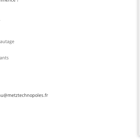
A
eautage
pants
eau@metztechnopoles.fr