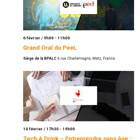
6 février / 9h00
-
11h00
Grand Oral du PeeL
Siège de la BPALC
6 rue Charlemagne, Metz, France
10 février / 17h30
-
19h00
Tech A Drink – Entreprendre sans âge :