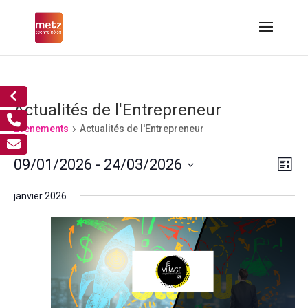
Actualités de l'Entrepreneur
Évènements
Actualités de l'Entrepreneur
Évènements
Nav
Nav
09/01/2026
 - 
24/03/2026
Liste
de
par
Sélectionnez
vue
cons
janvier 2026
Év
une
date.